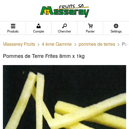
Produits
Compte
Chercher
Panier
Settings
Masserey Fruits
>
4 ème Gamme
>
pommes de terres
>
Pom
Pommes de Terre Frites 8mm x 1kg