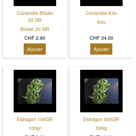
Coriandre Blister
Coriandre Kilo
20 GR
Kilo
Blister 20 GR
CHF 2.90
CHF 34.00
Ajouter
Ajouter
Estragon 100GR
Estragon 500GR
100gr
500g