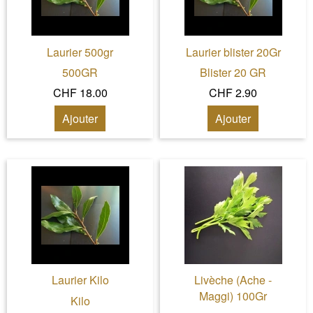
Laurier 500gr
Laurier blister 20Gr
500GR
Blister 20 GR
CHF 18.00
CHF 2.90
Ajouter
Ajouter
Laurier Kilo
Livèche (Ache -
Maggi) 100Gr
Kilo