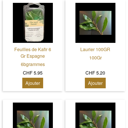
Feuilles de Kafir 6
Laurier 100GR
Gr Espagne
100Gr
6bgrammes
CHF 5.95
CHF 5.20
Ajouter
Ajouter