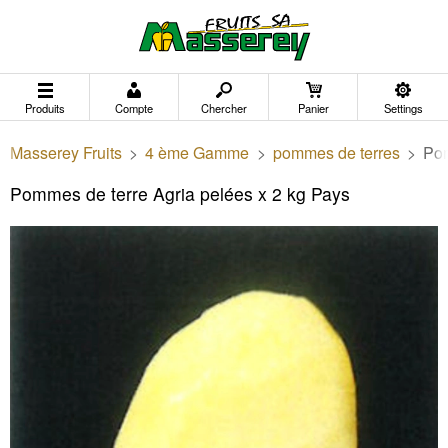
Produits
Compte
Chercher
Panier
Settings
Masserey Fruits
>
4 ème Gamme
>
pommes de terres
>
Pom
Pommes de terre Agria pelées x 2 kg Pays