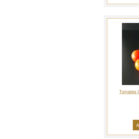
Tomates C
A