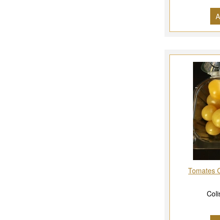
A
Tomates 
Coli