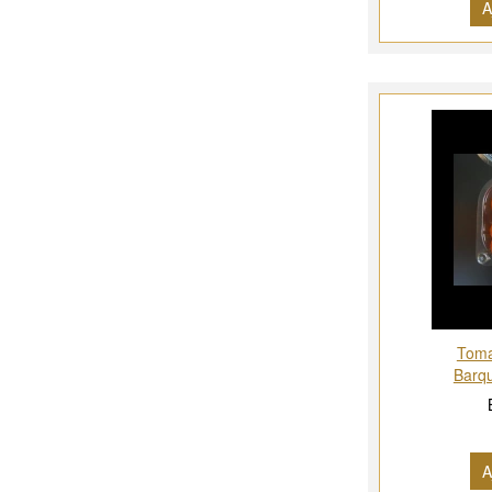
A
Toma
Barq
A