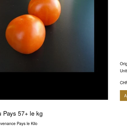
Orig
Unit
CH
A
 Pays 57+ le kg
venance Pays le Kilo