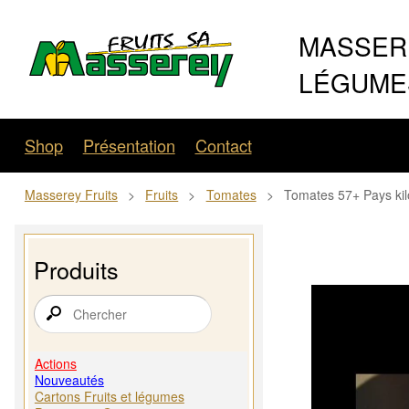
MASSERE
LÉGUMES
Shop
Présentation
Contact
Masserey Fruits
>
Fruits
>
Tomates
>
Tomates 57+ Pays kil
Produits
Actions
Nouveautés
Cartons Fruits et légumes