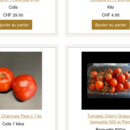
Colis
Kilo
CHF 29.00
CHF 4.95
jouter au panier
Ajouter au panier
 Charnues Pays x 7 kg
Tomates Cherry Grapp
barquette 500 gr Pay
Colis 7 kilos
Barquette 500gr