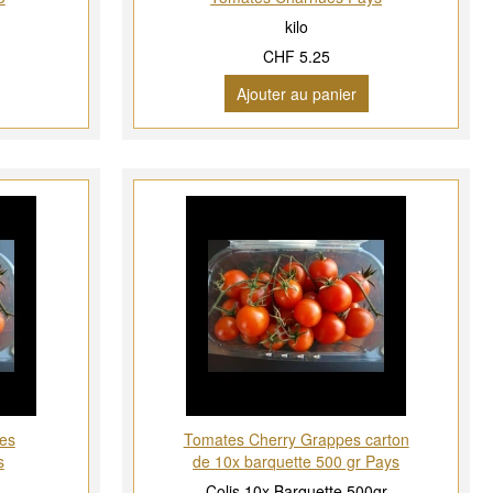
kilo
CHF 5.25
Ajouter au panier
es
Tomates Cherry Grappes carton
s
de 10x barquette 500 gr Pays
Colis 10x Barquette 500gr