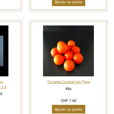
Ajouter au panier
es
Tomates Cocktail kilo Pays
 x 9
Kilo
x9
CHF 7.95
Ajouter au panier