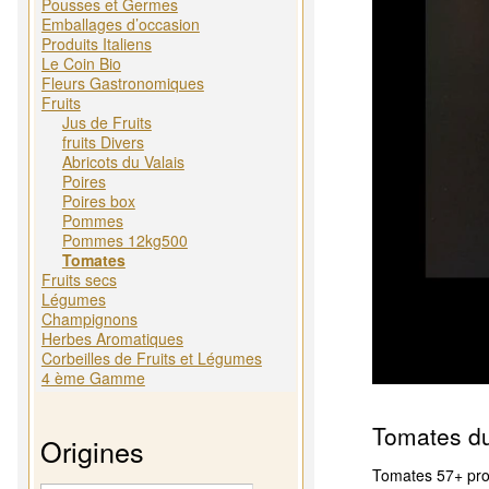
Pousses et Germes
Emballages d’occasion
Produits Italiens
Le Coin Bio
Fleurs Gastronomiques
Fruits
Jus de Fruits
fruits Divers
Abricots du Valais
Poires
Poires box
Pommes
Pommes 12kg500
Tomates
Fruits secs
Légumes
Champignons
Herbes Aromatiques
Corbeilles de Fruits et Légumes
4 ème Gamme
Tomates du
Origines
Tomates 57+ pro