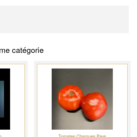
ême catégorie
o
Tomates Charnues Pays