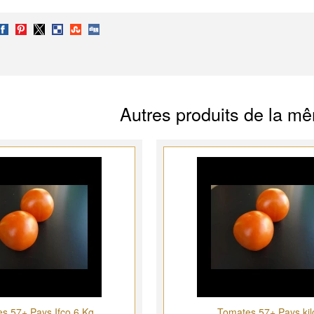
Autres produits de la m
s 57+ Pays Ifco 6 Kg
Tomates 57+ Pays kil