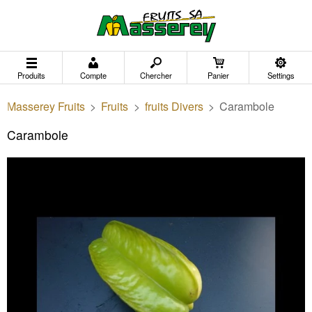
Produits
Compte
Chercher
Panier
Settings
Masserey Fruits
>
Fruits
>
fruits Divers
>
Carambole
Carambole