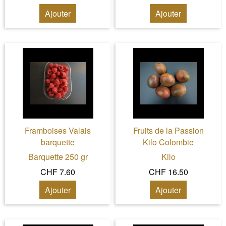
Ajouter
Ajouter
Framboises Valais
Fruits de la Passion
barquette
Kilo Colombie
Barquette 250 gr
Kilo
CHF 7.60
CHF 16.50
Ajouter
Ajouter