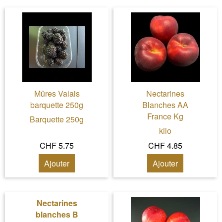
Mûres Valais
Nectarines
barquette 250g
Blanches AA
France Kg
Barquette 250g
kilo
CHF 5.75
CHF 4.85
Ajouter
Ajouter
Nectarines
blanches B