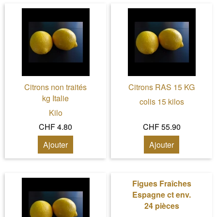
Citrons non traités
Citrons RAS 15 KG
kg Italie
colis 15 kilos
Kilo
CHF 4.80
CHF 55.90
Ajouter
Ajouter
Figues Fraîches
Espagne ct env.
24 pièces