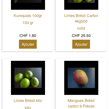
Kumquats 100gr
Limes Brésil Carton
4kg500
100 gr
colis
CHF 1.80
CHF 25.50
Ajouter
Ajouter
Limes Brésil kilo
Mangues Brésil
carton 9 Pièces
kilo