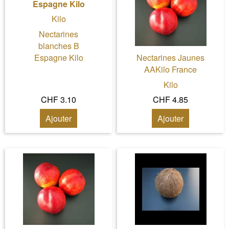
Espagne Kilo
Kilo
Nectarines
blanches B
Espagne Kilo
Nectarines Jaunes
AAKilo France
Kilo
CHF 3.10
CHF 4.85
Ajouter
Ajouter