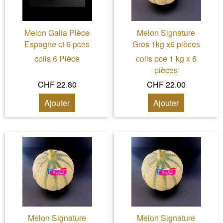
Melon Galia Pièce
Melon Signature
Espagne ct 6 pces
Gros 1kg x6 pièces
colis 6 Pièce
colis pce 1 kg x 6
pièces
CHF 22.80
CHF 22.00
Ajouter
Ajouter
Melon Signature
Melon Signature