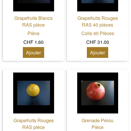
Grapefruits Blancs
Grapefruits Rouges
RAS pièce
RAS 40 pièces
Pièce
Colis 40 Pièces
CHF 1.60
CHF 31.00
Ajouter
Ajouter
Grapefruits Rouges
Grenade Pérou
RAS pièce
Pièce