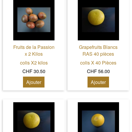
Fruits de la Passion
Grapefruits Blancs
x 2 Kilos
RAS 40 pièces
colis X2 kilos
colis X 40 Pièces
CHF 30.50
CHF 56.00
Ajouter
Ajouter