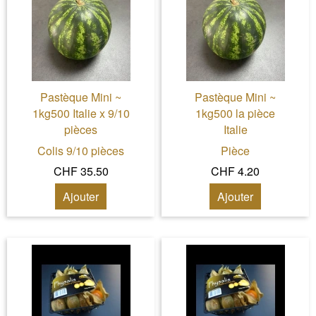
Pastèque Mini ~
Pastèque Mini ~
1kg500 Italie x 9/10
1kg500 la pièce
pièces
Italie
Colis 9/10 pièces
Pièce
CHF 35.50
CHF 4.20
Ajouter
Ajouter