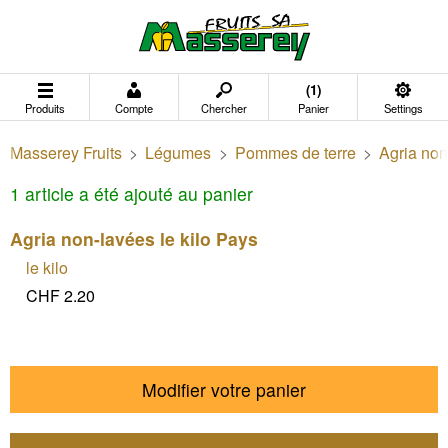
(1)
Produits
Compte
Chercher
Panier
Settings
Masserey Fruits
>
Légumes
>
Pommes de terre
>
Agria non
1 article a été ajouté au panier
Agria non-lavées le kilo Pays
le kilo
CHF 2.20
Modifier votre panier