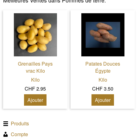
Meilleures Ventes dans
Pommes de terre
:
Grenailles Pays
Patates Douces
vrac Kilo
Égypte
Kilo
Kilo
CHF 2.95
CHF 3.50
Ajouter
Ajouter
Produits
Compte