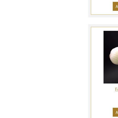
A
F
A