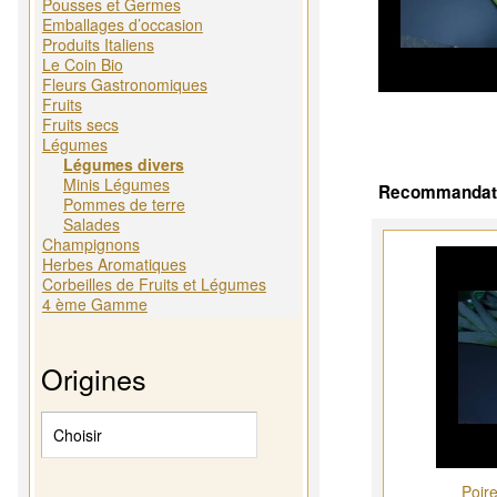
Pousses et Germes
Emballages d’occasion
Produits Italiens
Le Coin Bio
Fleurs Gastronomiques
Fruits
Fruits secs
Légumes
Légumes divers
Minis Légumes
Recommandatio
Pommes de terre
Salades
Champignons
Herbes Aromatiques
Corbeilles de Fruits et Légumes
4 ème Gamme
Origines
Poir