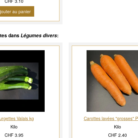
CHF 3.10
jouter au panier
ntes dans
Légumes divers
:
rgettes Valais kg
Carottes lavées "grosses" 
Kilo
Kilo
CHF 3.95
CHF 2.40