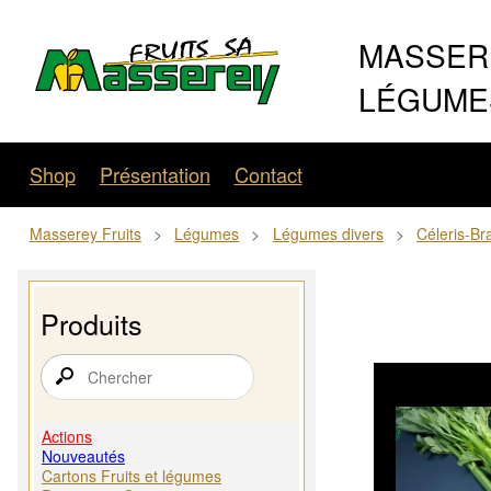
MASSERE
LÉGUMES
Shop
Présentation
Contact
Masserey Fruits
>
Légumes
>
Légumes divers
>
Céleris-Br
Produits
Actions
Nouveautés
Cartons Fruits et légumes