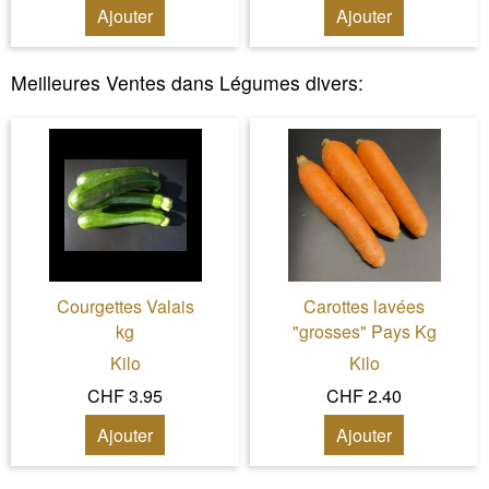
Ajouter
Ajouter
Meilleures Ventes dans
Légumes divers
:
Courgettes Valais
Carottes lavées
kg
"grosses" Pays Kg
Kilo
Kilo
CHF 3.95
CHF 2.40
Ajouter
Ajouter