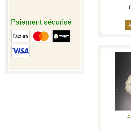
F
Paiement sécurisé
A
Ai