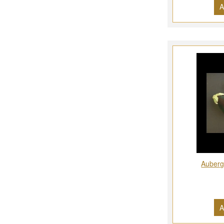
A
Auberg
A