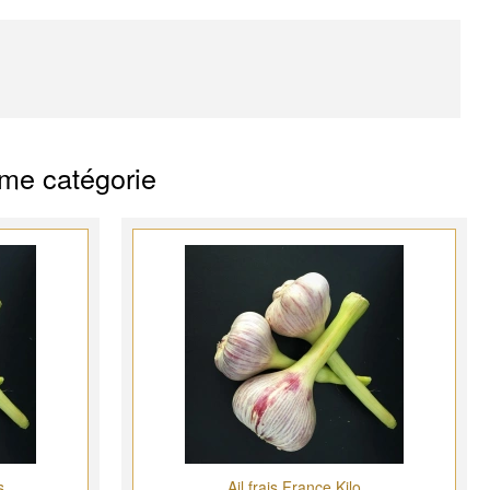
ême catégorie
s
Ail frais France Kilo