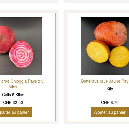
 crue Chioggia Pays x 5
Betterave crue Jaune Pays
Kilos
Kilo
Colis 5 Kilos
CHF 32.50
CHF 6.70
jouter au panier
Ajouter au panier