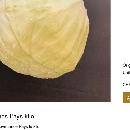
Orig
Unit
CH
A
cs Pays kilo
ovenance Pays le kilo