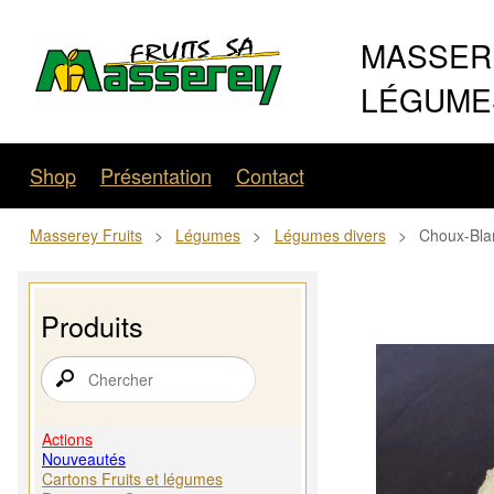
MASSERE
LÉGUMES
Shop
Présentation
Contact
Masserey Fruits
>
Légumes
>
Légumes divers
>
Choux-Bla
Produits
Actions
Nouveautés
Cartons Fruits et légumes