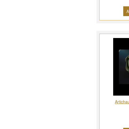
A
Artichau