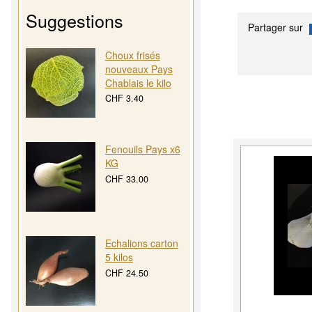
Suggestions
Partager sur
Choux frisés
nouveaux Pays
Chablais le kilo
CHF 3.40
Fenouils Pays x6
KG
CHF 33.00
Echalions carton
5 kilos
CHF 24.50