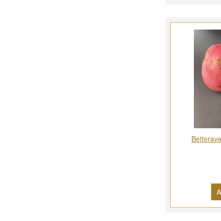
Betterave
A