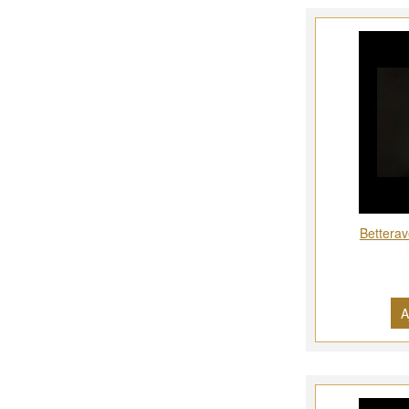
Betterav
A