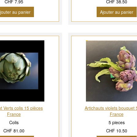
CHF 7.95
CHF 38.50
jouter au panier
Ajouter au panier
t Verts colis 15 pièces
Artichauts violets bouquet 
France
France
Colis
5 pieces
CHF 81.00
CHF 10.50