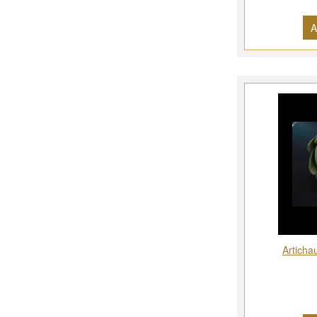
A
Artichau