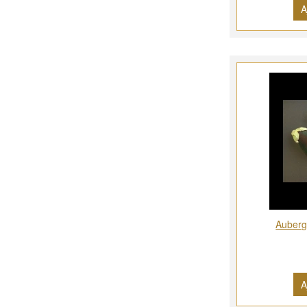
A
Auberg
A