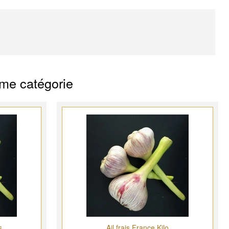
ême catégorie
s
Ail frais France Kilo