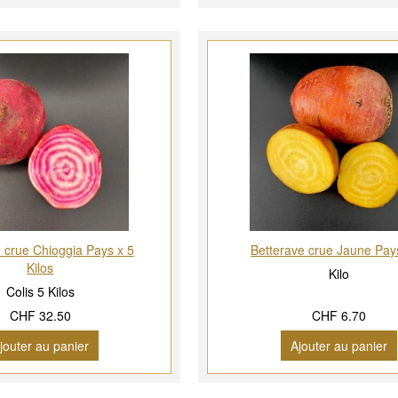
 crue Chioggia Pays x 5
Betterave crue Jaune Pays
Kilos
Kilo
Colis 5 Kilos
CHF 32.50
CHF 6.70
jouter au panier
Ajouter au panier