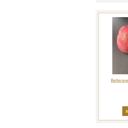
Betterave
A