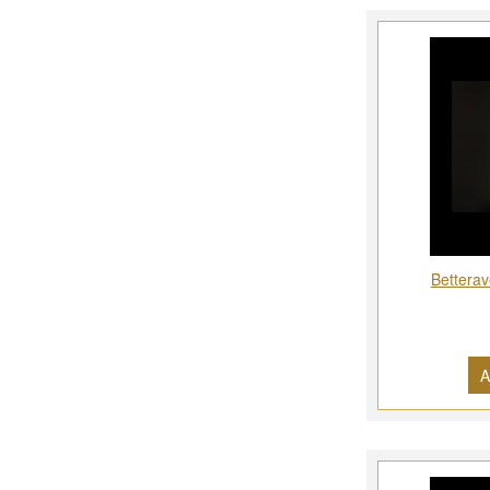
Betterav
A