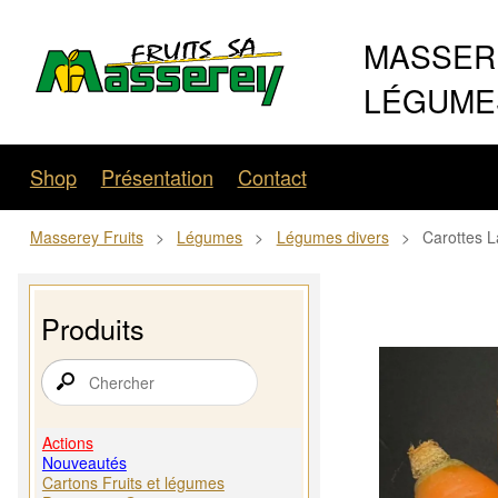
MASSERE
LÉGUMES
Shop
Présentation
Contact
Masserey Fruits
>
Légumes
>
Légumes divers
>
Carottes L
Produits
Actions
Nouveautés
Cartons Fruits et légumes