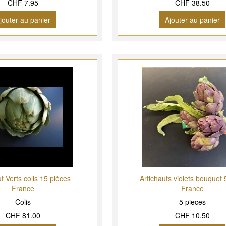
CHF 7.95
CHF 38.50
jouter au panier
Ajouter au panier
t Verts colis 15 pièces
Artichauts violets bouquet 
France
France
Colis
5 pieces
CHF 81.00
CHF 10.50