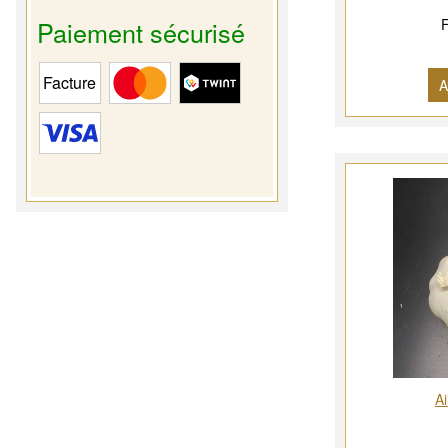
Paiement sécurisé
F
A
Ai