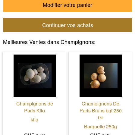
Modifier votre panier
Continuer vos achats
Meilleures Ventes dans
Champignons
:
Champignons de
Champignons De
Paris Kilo
Paris Bruns bqt 250
Gr
kilo
Barquette 250g