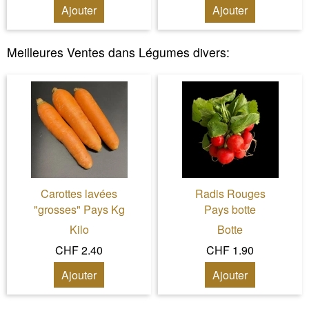
Ajouter
Ajouter
Meilleures Ventes dans
Légumes divers
:
Carottes lavées
Radis Rouges
"grosses" Pays Kg
Pays botte
Kilo
Botte
CHF 2.40
CHF 1.90
Ajouter
Ajouter