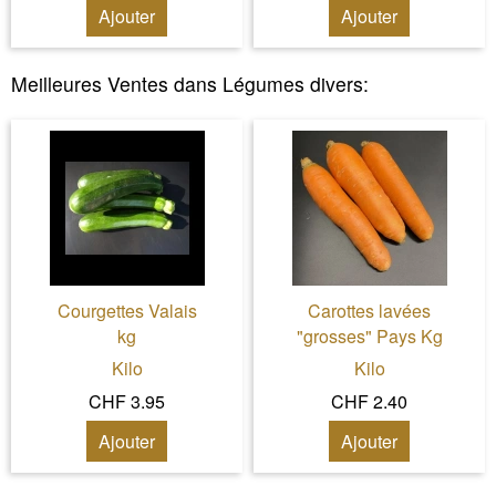
Ajouter
Ajouter
Meilleures Ventes dans
Légumes divers
:
Courgettes Valais
Carottes lavées
kg
"grosses" Pays Kg
Kilo
Kilo
CHF 3.95
CHF 2.40
Ajouter
Ajouter