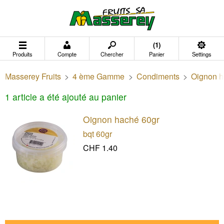
(1)
Produits
Compte
Chercher
Panier
Settings
Masserey Fruits
>
4 ème Gamme
>
Condiments
>
Oignon h
1 article a été ajouté au panier
Oignon haché 60gr
bqt 60gr
CHF 1.40